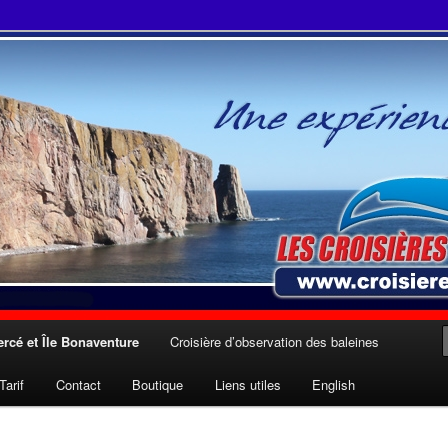
 Julien Cloutier inc.
rcé et Île Bonaventure
Croisière d’observation des baleines
Tarif
Contact
Boutique
Liens utiles
English