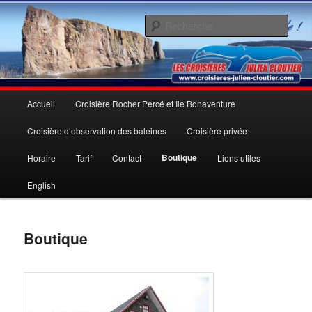
Aller
Une expérience inoubliable
au
Rech
contenu
principal
Les Croisières Julien Cloutier inc.
Menu
Accueil
Croisière Rocher Percé et Île Bonaventure
principal
Croisière d’observation des baleines
Croisière privée
Boutique
Horaire
Tarif
Contact
Liens utiles
English
Boutique