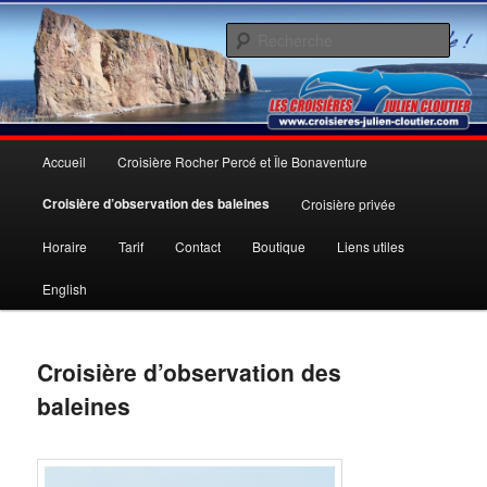
Aller
Une expérience inoubliable
au
Rech
contenu
principal
Les Croisières Julien Cloutier inc.
Menu
Accueil
Croisière Rocher Percé et Île Bonaventure
principal
Croisière d’observation des baleines
Croisière privée
Horaire
Tarif
Contact
Boutique
Liens utiles
English
Croisière d’observation des
baleines